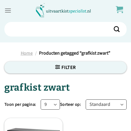
Skip
to
content
Zoeken
naar:
Home
/
Producten getagged “grafkist zwart”
FILTER
grafkist zwart
Toon per pagina:
Sorteer op: