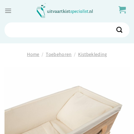
Skip
to
content
Zoeken
naar:
Home
/
Toebehoren
/
Kistbekleding