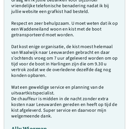
Graag wil ik jullie bedanken voor bijzonder
vriendelijke telefonische benadering nadat ik bij
jullie website een grafkist had besteld.
Respect en zeer behulpzaam. U moet weten dat ik op
een Waddeneiland woon en kist met de boot
getransporteerd moet worden.
Dat kost enige organisatie, de kist moest helemaal
van Waalwijk naar Leeuwarden gebracht en daar
s’ochtends vroeg om 7 uur afgeleverd worden om op
tijd voor de boot in Harlingen zijn die om 9.30 u
vertrok zodat we de overledene dezelfde dag nog
konden opbaren.
Wat een geweldige service en planning van de
uitvaartkistspecialist.
De chauffeur is midden in de nacht zonder extra
kosten naar Leeuwarden gereden en heeft op tijd de
kist afgeleverd. Super service en daarvoor mijn
welgemeende dank.
Ally Wiegman