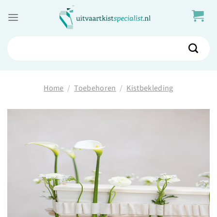
Skip
to
content
Zoeken
naar:
Home
/
Toebehoren
/
Kistbekleding