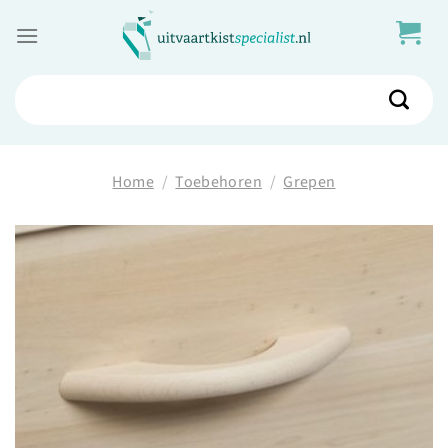
Skip
to
content
Zoeken
naar:
Home
/
Toebehoren
/
Grepen