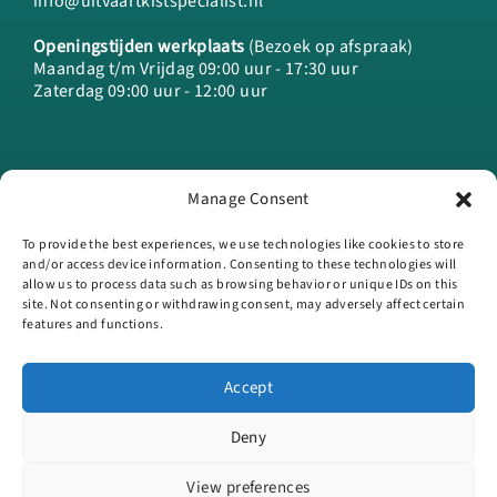
info@uitvaartkistspecialist.nl
Openingstijden werkplaats
(Bezoek op afspraak)
Maandag t/m Vrijdag 09:00 uur - 17:30 uur
Zaterdag 09:00 uur - 12:00 uur
Manage Consent
To provide the best experiences, we use technologies like cookies to store
and/or access device information. Consenting to these technologies will
allow us to process data such as browsing behavior or unique IDs on this
site. Not consenting or withdrawing consent, may adversely affect certain
features and functions.
Accept
Gebruik van deze site betekent dat je de
algemene voorwaarden
en
privacy- en cookieverklaring
accepteert en waar van toepassing de
Deny
algemene voorwaarden van derde verkopers.
View preferences