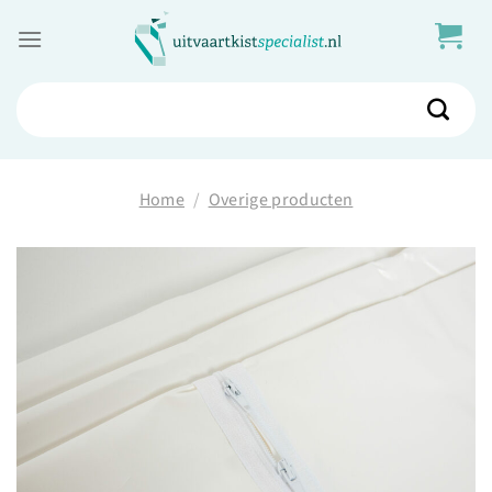
Skip
to
content
Zoeken
naar:
Home
/
Overige producten