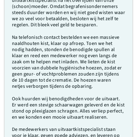
uitvaartkistspecialist na het overlijden van onze
(schoon)moeder. Omdat begrafenisondernemers
steeds duurder worden en wij niet goed wisten waar
we zo veel voor betaalden, besloten wij het zelf te
regelen. Dit bleek veel geld te besparen.
Na telefonisch contact bestelden we een massieve
naaldhouten kist, klaar op afroep. Toen we het
nodig hadden, stonden de benodigde spullen al
klaar en reed een medewerker nog even langs de
zaak om te helpen met inladen. We lieten de kist
voorzien van dubbele hygiënische hoezen, zodat er
geen geur- of vochtproblemen zouden zijn tijdens
de 10 dagen tot de crematie. De hoezen waren
netjes verborgen tijdens de opbaring.
Ook huurden wij benodigdheden voor de uitvaart.
Er werd een stevige schaarwagen geleverd en de kist
stond op plexiglazen schragen. Alles verliep perfect,
en we konden een mooie uitvaart realiseren.
De medewerkers van uitvaartkistspecialist staan
voor je klaar, geven goede adviezen, en leveren op