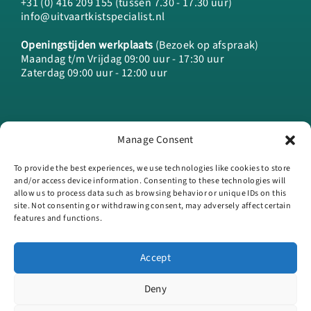
+31 (0) 416 209 155 (tussen 7.30 - 17.30 uur)
info@uitvaartkistspecialist.nl
Openingstijden werkplaats
(Bezoek op afspraak)
Maandag t/m Vrijdag 09:00 uur - 17:30 uur
Zaterdag 09:00 uur - 12:00 uur
Manage Consent
To provide the best experiences, we use technologies like cookies to store
and/or access device information. Consenting to these technologies will
allow us to process data such as browsing behavior or unique IDs on this
site. Not consenting or withdrawing consent, may adversely affect certain
features and functions.
Accept
Gebruik van deze site betekent dat je de
algemene voorwaarden
en
privacy- en cookieverklaring
accepteert en waar van toepassing de
Deny
algemene voorwaarden van derde verkopers.