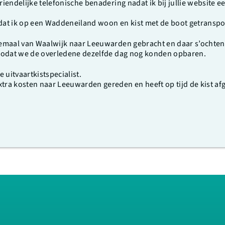
riendelijke telefonische benadering nadat ik bij jullie website ee
dat ik op een Waddeneiland woon en kist met de boot getransp
elemaal van Waalwijk naar Leeuwarden gebracht en daar s’ochte
k zodat we de overledene dezelfde dag nog konden opbaren.
 uitvaartkistspecialist.
xtra kosten naar Leeuwarden gereden en heeft op tijd de kist a