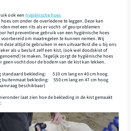
uik ook een
hygiënische hoes
 hoes om onder de overledene te leggen. Deze kan
rden met een rits als er vocht- of geurproblemen
oor het preventieve gebruik van een hygiënische hoes
jd voorbereid om maatregelen te kunnen nemen. Wij
 deze altijd te gebruiken in een uitvaartkist die u bij ons
eker als u besluit zelf een kist, (ook wel doodskist of
t genoemd) te maken. Tegelijk zorgt de hygiënische hoes
er geen vocht door de bodem van de kist kan lekken.
g standaard bekleding: 510 cm lang en 40 cm hoog
g buitenmaat bekleding: 550 cm lang en 47 cm hoog
 aanvraag beschikbaar)
hieronder laat zien hoe de bekleding in de kist gemaakt
: