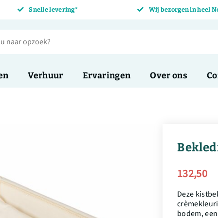
Snelle levering*
Wij bezorgen in heel 
en
Verhuur
Ervaringen
Over ons
Co
Bekled
132,50
Deze kistbe
crèmekleuri
bodem, een 