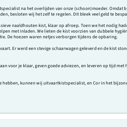
stspecialist na het overlijden van onze (schoon)moeder. Omdat
en, besloten wij het zelf te regelen. Dit bleek veel geld te besp
sieve naaldhouten kist, klaar op afroep. Toen we het nodig had
lpen met inladen. We lieten de kist voorzien van dubbele hygië
atie. De hoezen waren netjes verborgen tijdens de opbaring.
art. Er werd een stevige schaarwagen geleverd en de kist stond 
taan voor je klaar, geven goede adviezen, en leveren op tijd me
 hebben, kunnen wij uitvaartkistspecialist, en Cor in het bijzon