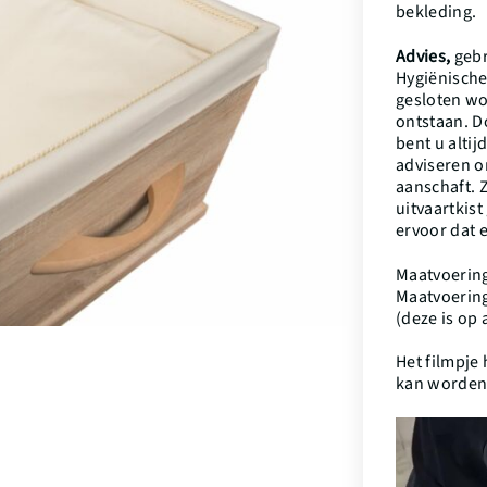
bekleding.
Advies,
gebr
Hygiënische
gesloten wo
ontstaan. D
bent u alti
adviseren om
aanschaft. Z
uitvaartkis
ervoor dat 
Maatvoerin
Maatvoerin
(deze is op
Het filmpje 
kan worden