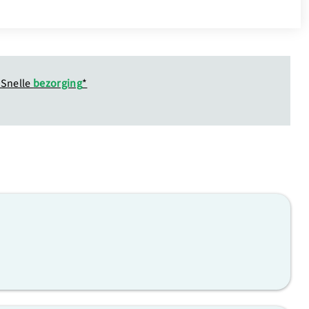
Snelle
bezorging
*