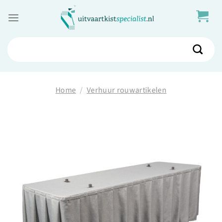
Skip
to
content
Zoeken
naar:
Home
/
Verhuur rouwartikelen