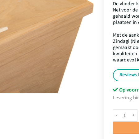
De vlinder 
Net voor de 
gehaald wor
plaatsen in
Met de aank
Zindagi (Ni
gemaakt doo
kwaliteiten 
waardevol k
Reviews 
Op voorr
Levering bi
Vlindersluiti