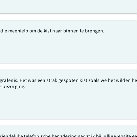
 die meehielp om de kist naar binnen te brengen.
grafenis. Het was een strak gespoten kist zoals we het wilden h
e bezorging.
riendelijke telefonische benadering nadat ik bij jullie website ee