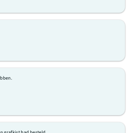
ebben.
n grafkist had besteld.