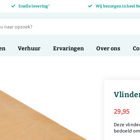
Snelle levering*
Wij bezorgen in heel 
en
Verhuur
Ervaringen
Over ons
Co
Vlinder
29,95
Deze vlinder
bedoeld om 