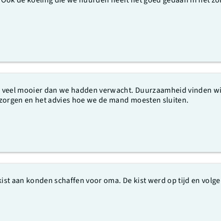
f. Ook de koeling die we huurden heeft het goed gedaan in het
 veel mooier dan we hadden verwacht. Duurzaamheid vinden wij 
 zorgen en het advies hoe we de mand moesten sluiten.
ekist aan konden schaffen voor oma. De kist werd op tijd en vol