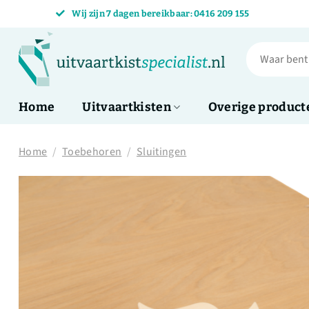
Skip
Wij zijn 7 dagen bereikbaar: 0416 209 155
to
content
Zoeken
naar:
Home
Uitvaartkisten
Overige product
Home
/
Toebehoren
/
Sluitingen