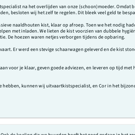
stspecialist na het overlijden van onze (schoon)moeder. Omdat
en, besloten wij het zelf te regelen. Dit bleek veel geld te besp
sieve naaldhouten kist, klaar op afroep. Toen we het nodig had
lpen met inladen. We lieten de kist voorzien van dubbele hygië
atie. De hoezen waren netjes verborgen tijdens de opbaring.
art. Er werd een stevige schaarwagen geleverd en de kist stond 
taan voor je klaar, geven goede adviezen, en leveren op tijd me
 hebben, kunnen wij uitvaartkistspecialist, en Cor in het bijzon