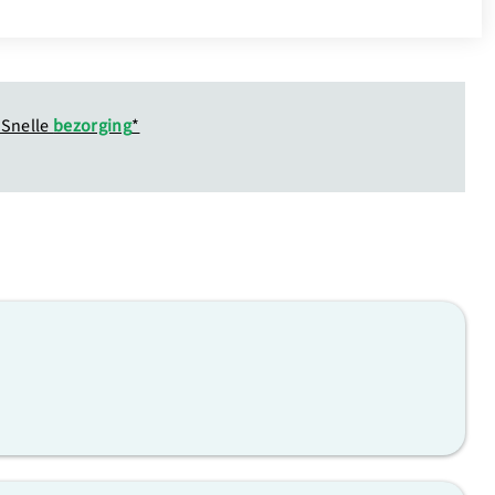
Snelle
bezorging
*