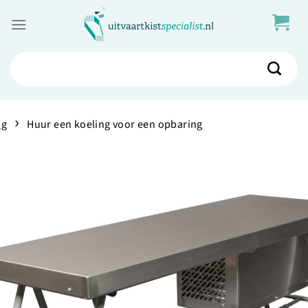
Skip
to
content
Zoeken
naar:
›
og
Huur een koeling voor een opbaring