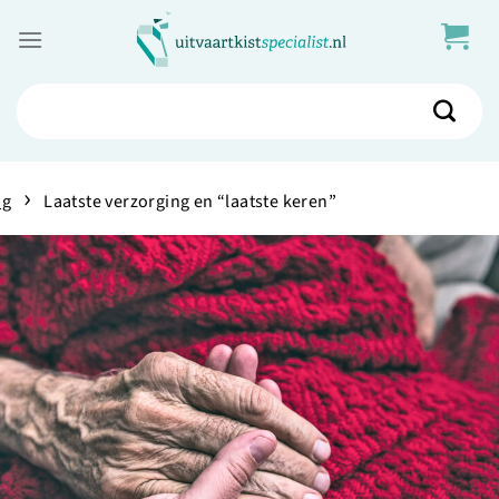
Skip
to
content
Zoeken
naar:
›
og
Laatste verzorging en “laatste keren”